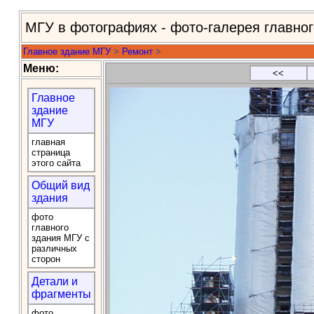
МГУ в фотографиях - фото-галерея главно
Главное здание МГУ
>
Ремонт
>
Меню:
<<
Главное
здание
МГУ
главная
страница
этого сайта
Общий вид
здания
фото
главного
здания МГУ с
различных
сторон
Детали и
фрагменты
фото