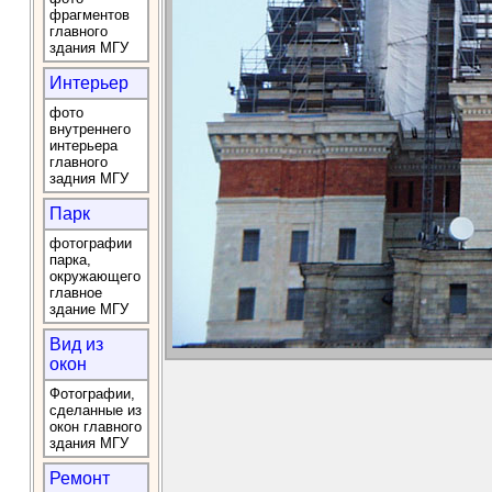
фрагментов
главного
здания МГУ
Интерьер
фото
внутреннего
интерьера
главного
задния МГУ
Парк
фотографии
парка,
окружающего
главное
здание МГУ
Вид из
окон
Фотографии,
сделанные из
окон главного
здания МГУ
Ремонт