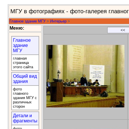
МГУ в фотографиях - фото-галерея главно
Главное здание МГУ
>
Интерьер
>
Меню:
<<
Главное
здание
МГУ
главная
страница
этого сайта
Общий вид
здания
фото
главного
здания МГУ с
различных
сторон
Детали и
фрагменты
фото