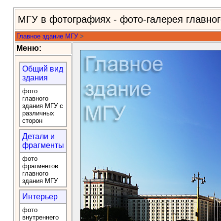
МГУ в фотографиях - фото-галерея главно
Главное здание МГУ
>
Меню:
Общий вид
здания
фото
главного
здания МГУ с
различных
сторон
Детали и
фрагменты
фото
фрагментов
главного
здания МГУ
Интерьер
фото
внутреннего