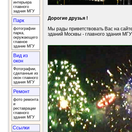
интерьера
главного
задния МГУ
Дорогие друзья !
Парк
фотографии
Мы рады приветствовать Вас на сайт
парка,
зданий Москвы - главного здания МГУ
окружающего
главное
здание МГУ
Вид из
окон
Фотографии,
сделанные из
окон главного
здания МГУ
Ремонт
фото ремонта
и
реставрации
главного
здания МГУ
Ссылки